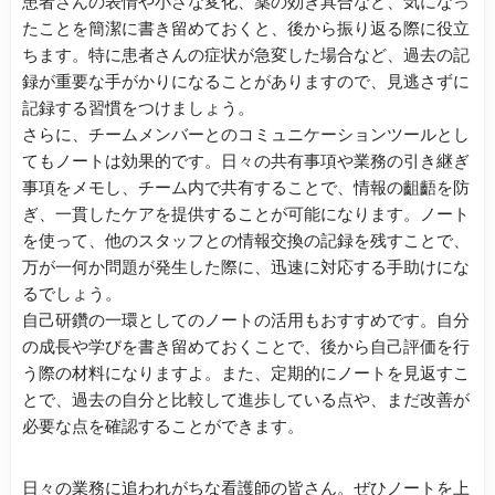
患者さんの表情や小さな変化、薬の効き具合など、気になっ
たことを簡潔に書き留めておくと、後から振り返る際に役立
ちます。特に患者さんの症状が急変した場合など、過去の記
録が重要な手がかりになることがありますので、見逃さずに
記録する習慣をつけましょう。
さらに、チームメンバーとのコミュニケーションツールとし
てもノートは効果的です。日々の共有事項や業務の引き継ぎ
事項をメモし、チーム内で共有することで、情報の齟齬を防
ぎ、一貫したケアを提供することが可能になります。ノート
を使って、他のスタッフとの情報交換の記録を残すことで、
万が一何か問題が発生した際に、迅速に対応する手助けにな
るでしょう。
自己研鑽の一環としてのノートの活用もおすすめです。自分
の成長や学びを書き留めておくことで、後から自己評価を行
う際の材料になりますよ。また、定期的にノートを見返すこ
とで、過去の自分と比較して進歩している点や、まだ改善が
必要な点を確認することができます。
日々の業務に追われがちな看護師の皆さん。ぜひノートを上